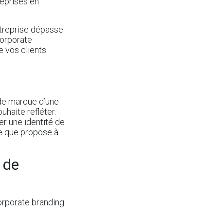
treprises en
ntreprise dépasse
corporate
e vos clients
de marque
d’une
uhaite refléter.
r une identité de
ce que propose à
 de
corporate branding