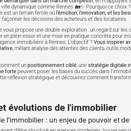
se démarquer dans un marché compétitif
, en m’appuyant s
ne ville dynamique comme Rennes. 🏡✨ Pourquoi ce choix ?
 est un terrain fertile où
l’émotion, l’innovation, et les be
r façonner les décisions des acheteurs et des locataires.
je vous propose une double exploration : un regard sur les 
 en plein essor et une mise en pratique concrète pour ima
gence immobilière à Rennes. L’objectif ?
Vous inspirer a
éative
, mêlant analyse des attentes des clients, outils mod
r comment un
positionnement ciblé
, une
stratégie digitale
e forte
peuvent poser les bases du succès dans l’immobil
te réflexion stratégique et découvrez comment transforme
et évolutions de l'immobilier
e l'immobilier : un enjeu de pouvoir et de
n avant d’être structuré en agences modernes, trouve ses 