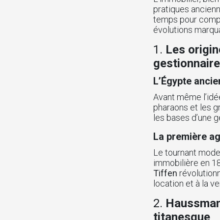
pratiques ancienn
temps pour compre
évolutions marqua
1.
Les origin
gestionnair
L’Égypte ancien
Avant même l’idée
pharaons et les g
les bases d’une g
La première ag
Le tournant mode
immobilière en 1
Tiffen
révolutionn
location et à la ve
2.
Haussmann 
titanesque