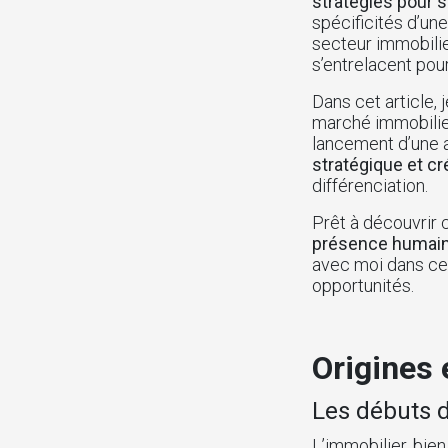
stratégies pour 
spécificités d’u
secteur immobilier
s’entrelacent pou
Dans cet article, 
marché immobilier
lancement d’une a
stratégique et cr
différenciation.
Prêt à découvri
présence humain
avec moi dans cet
opportunités.
Origines 
Les débuts d
L’immobilier, bie