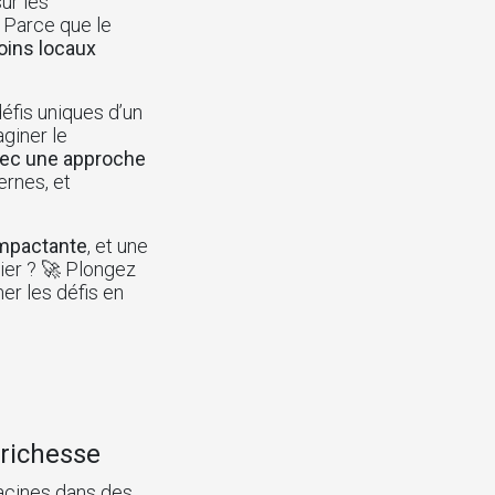
ur les
 Parce que le
soins locaux
défis uniques d’un
giner le
vec une approche
ernes, et
 impactante
, et une
ier ? 🚀 Plongez
r les défis en
 richesse
racines dans des