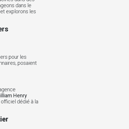
yageons dans le
et explorons les
ers
ers pour les
nnaires, posaient
 agence
illiam Henry
fficiel dédié à la
ier