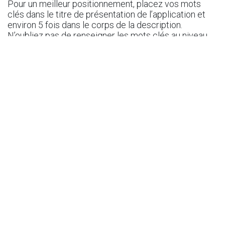
Pour un meilleur positionnement, placez vos mots
clés dans le titre de présentation de l’application et
environ 5 fois dans le corps de la description.
N’oubliez pas de renseigner les mots clés au niveau
des champs prévus à cet effet, surtout concernant la
plateforme IOS.
Bien soigner la fiche de l’application
sur App Store et Google Play
Souvent négligée, l’optimisation de la fiche sur
App Store et Google Play est un élément
incontournable pour améliorer le référencement
d’une application. En effet, il est toujours
important de
bien concevoir la page de
l’application
, car elle joue évidemment un rôle
prépondérant dans le taux de conversion,
l’internaute ne connaissant pas d’application s’y
référant forcément pour faire son choix.
Le prix
est précisément lui aussi un critère
déterminant. Et les utilisateurs n’aiment pas les